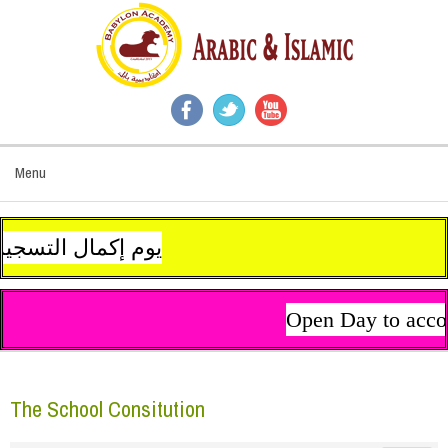
Menu
يوم إكمال التسجيل وإستلام مستلزمات الدراسة سيكون يوم 13 سبتمبر (أيلول) من الساعة 10 صباح
Open Day to accomp
The School Consitution